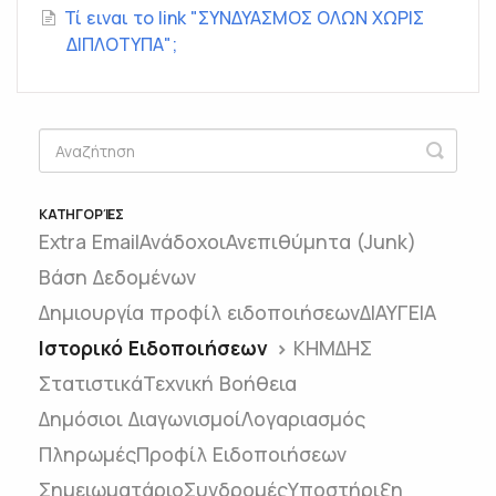
Τί ειναι το link "ΣΥΝΔΥΑΣΜΟΣ ΟΛΩΝ ΧΩΡΙΣ
ΔΙΠΛΟΤΥΠΑ";
ΚΑΤΗΓΟΡΊΕΣ
Extra Email
Ανάδοχοι
Ανεπιθύμητα (Junk)
Βάση Δεδομένων
Δημιουργία προφίλ ειδοποιήσεων
ΔΙΑΥΓΕΙΑ
Ιστορικό Ειδοποιήσεων
ΚΗΜΔΗΣ
Στατιστικά
Τεχνική Βοήθεια
Δημόσιοι Διαγωνισμοί
Λογαριασμός
Πληρωμές
Προφίλ Ειδοποιήσεων
Σημειωματάριο
Συνδρομές
Υποστήριξη