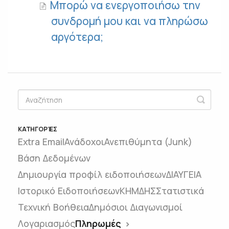
Μπορώ να ενεργοποιήσω την
συνδρομή μου και να πληρώσω
αργότερα;
ΚΑΤΗΓΟΡΊΕΣ
Extra Email
Ανάδοχοι
Ανεπιθύμητα (Junk)
Βάση Δεδομένων
Δημιουργία προφίλ ειδοποιήσεων
ΔΙΑΥΓΕΙΑ
Ιστορικό Ειδοποιήσεων
ΚΗΜΔΗΣ
Στατιστικά
Τεχνική Βοήθεια
Δημόσιοι Διαγωνισμοί
Λογαριασμός
Πληρωμές