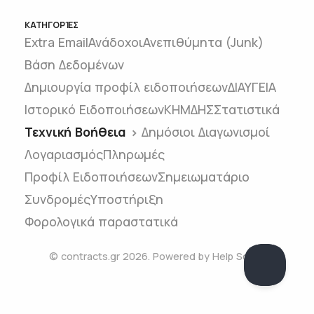
ΚΑΤΗΓΟΡΊΕΣ
Extra Email
Ανάδοχοι
Ανεπιθύμητα (Junk)
Βάση Δεδομένων
Δημιουργία προφίλ ειδοποιήσεων
ΔΙΑΥΓΕΙΑ
Ιστορικό Ειδοποιήσεων
ΚΗΜΔΗΣ
Στατιστικά
Τεχνική Βοήθεια
Δημόσιοι Διαγωνισμοί
Λογαριασμός
Πληρωμές
Προφίλ Ειδοποιήσεων
Σημειωματάριο
Συνδρομές
Υποστήριξη
Φορολογικά παραστατικά
© contracts.gr 2026.
Powered by
Help Scout