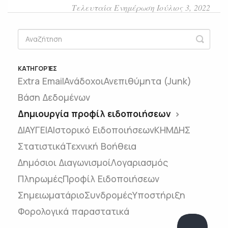
Τελευταία Ενημέρωση Ιούλιος 3, 2022
ΚΑΤΗΓΟΡΊΕΣ
Extra Email
Ανάδοχοι
Ανεπιθύμητα (Junk)
Βάση Δεδομένων
Δημιουργία προφίλ ειδοποιήσεων
ΔΙΑΥΓΕΙΑ
Ιστορικό Ειδοποιήσεων
ΚΗΜΔΗΣ
Στατιστικά
Τεχνική Βοήθεια
Δημόσιοι Διαγωνισμοί
Λογαριασμός
Πληρωμές
Προφίλ Ειδοποιήσεων
Σημειωματάριο
Συνδρομές
Υποστήριξη
Φορολογικά παραστατικά